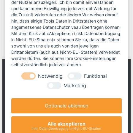
k
der Nutzer anzuzeigen. Ich bin damit einverstanden
Kategorien
e
und kann meine Einwilligung jederzeit mit Wirkung für
die Zukunft widerrufen oder ändern.Wir weisen darauf
n
Kundenstories
hin, dass einige Tools Daten in Drittstaaten ohne
b
angemessenes Datenschutzniveau übertragen können.
News
e
Mit dem Klick auf «Akzeptieren (inkl. Datenübertragung
r
in Nicht-EU-Staaten)» stimmen Sie zu, dass die Daten
Produktneuheiten
sowohl von uns als auch von den jeweiligen
g
Drittanbietern (auch aus Nicht-EU-Staaten) verwendet
f
werden dürfen. Sie können Ihre Cookie-Einstellungen
e
selbstverständlich jederzeit ändern.
i
Notwendig
Funktional
e
Marketing
r
t
o
Optionale ablehnen
n
e
Wir sind für Sie da!
Alle akzeptieren
-
inkl. Datenübertragung in Nicht-EU-Staaten
+49 2541 2980
s