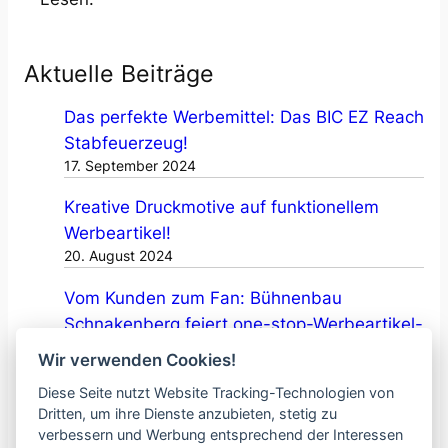
a
b
n
e
:
a
Aktuelle Beiträge
B
r
ü
Das perfekte Werbemittel: Das BIC EZ Reach
t
h
Stabfeuerzeug!
i
n
17. September 2024
k
e
e
Kreative Druckmotive auf funktionellem
n
l
Werbeartikel!
b
!
20. August 2024
a
u
Vom Kunden zum Fan: Bühnenbau
S
Schnakenberg feiert one-stop-Werbeartikel-
c
shopping bei COE promotion
Wir verwenden Cookies!
h
23. April 2024
Diese Seite nutzt Website Tracking-Technologien von
n
Dritten, um ihre Dienste anzubieten, stetig zu
a
verbessern und Werbung entsprechend der Interessen