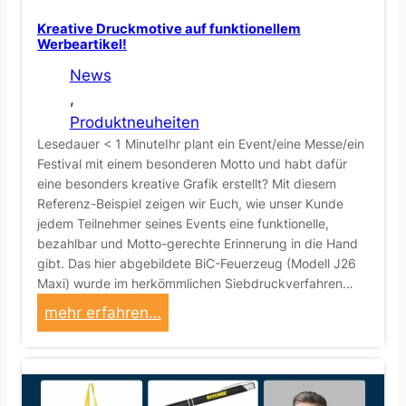
b
Kreative Druckmotive auf funktionellem
Werbeartikel!
e
m
News
i
, 
t
Produktneuheiten
t
Lesedauer < 1 MinuteIhr plant ein Event/eine Messe/ein
e
Festival mit einem besonderen Motto und habt dafür
eine besonders kreative Grafik erstellt? Mit diesem
l
Referenz-Beispiel zeigen wir Euch, wie unser Kunde
:
jedem Teilnehmer seines Events eine funktionelle,
D
bezahlbar und Motto-gerechte Erinnerung in die Hand
a
gibt. Das hier abgebildete BiC-Feuerzeug (Modell J26
s
Maxi) wurde im herkömmlichen Siebdruckverfahren…
B
:
mehr erfahren…
I
K
C
r
E
e
Z