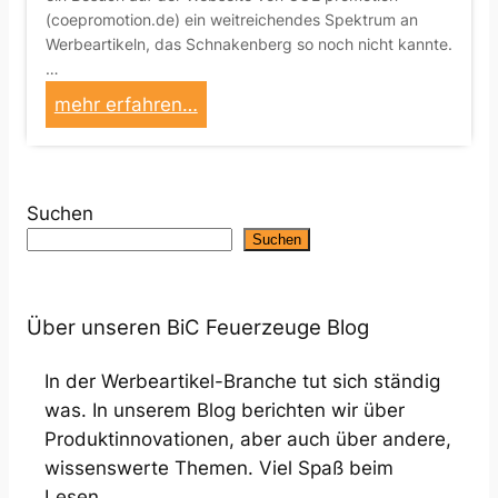
g
(coepromotion.de) ein weitreichendes Spektrum an
f
!
Werbeartikeln, das Schnakenberg so noch nicht kannte.
f
…
u
:
mehr erfahren…
n
V
k
o
t
m
i
Suchen
K
o
Suchen
u
n
n
e
d
l
Über unseren BiC Feuerzeuge Blog
e
l
n
e
In der Werbeartikel-Branche tut sich ständig
z
m
was. In unserem Blog berichten wir über
u
W
Produktinnovationen, aber auch über andere,
m
e
wissenswerte Themen. Viel Spaß beim
F
r
Lesen.