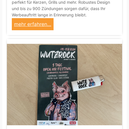
perfekt für Kerzen, Grills und mehr. Robustes Design
und bis zu 900 Zündungen sorgen dafür, dass Ihr
Werbeauftritt lange in Erinnerung bleibt.
:
mehr erfahren…
D
a
s
p
e
r
f
e
k
t
e
W
e
r