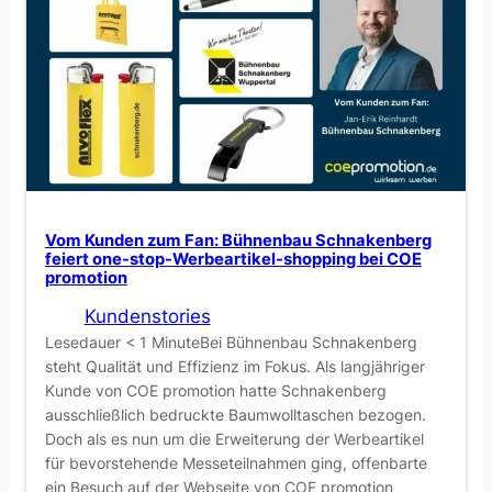
a
R
t
e
i
a
v
c
e
h
D
S
r
t
u
a
c
Vom Kunden zum Fan: Bühnenbau Schnakenberg
b
k
feiert one-stop-Werbeartikel-shopping bei COE
f
promotion
m
e
o
Kundenstories
u
t
Lesedauer < 1 MinuteBei Bühnenbau Schnakenberg
e
steht Qualität und Effizienz im Fokus. Als langjähriger
i
Kunde von COE promotion hatte Schnakenberg
r
v
ausschließlich bedruckte Baumwolltaschen bezogen.
z
e
Doch als es nun um die Erweiterung der Werbeartikel
e
a
für bevorstehende Messeteilnahmen ging, offenbarte
u
u
ein Besuch auf der Webseite von COE promotion